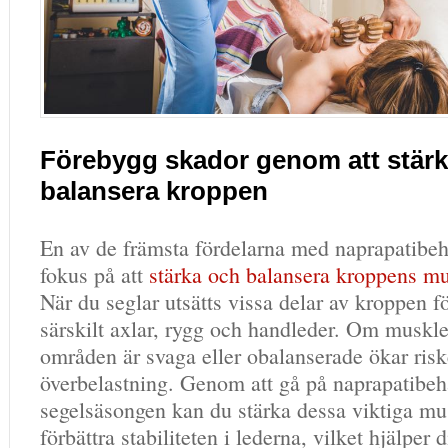
Förebygg skador genom att stär
balansera kroppen
En av de främsta fördelarna med naprapatibeh
fokus på att
stärka och balansera kroppens mu
När du seglar utsätts vissa delar av kroppen f
särskilt axlar, rygg och handleder. Om muskle
områden är svaga eller obalanserade ökar risk
överbelastning. Genom att gå på naprapatibeh
segelsäsongen kan du stärka dessa viktiga mu
förbättra stabiliteten i lederna, vilket hjälper 